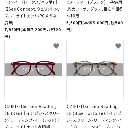
ーン・イー(トータス/べっ甲)｜
ニア・ディー(ブラック)｜子供用
旧See Concept,ウェリントン,
UVカットサングラス,目安年齢5
ブルーライトカット/PCメガネ,
～10歳
度無
5,500円(本体5,000円、税500
7,920円(本体7,200円、税720
円)
円)
favorite
favorite
SOLD OUT
SOLD OUT
【IZIPIZI】Screen Reading
【IZIPIZI】Screen Reading
#E (Red)｜イジピジ・スクリー
#E (Blue Tortoise)｜イジピ
ン・リーディング・イー(レッド)｜
ジ・スクリーン・リーディング・イ
ブルーライトカット老眼鏡
ー(ブルートータス)｜ブルーラ