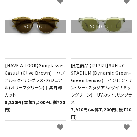
favorite
favorite
SOLD OUT
SOLD OUT
【HAVE A LOOK】Sunglasses
限定商品【IZIPIZI】SUN #C
Casual (Olive Brown)｜ハブ
STADIUM (Dynamic Green-
アルック・サングラス・カジュア
Green Lenses)｜イジピジ・サ
ル(オリーブグリーン)｜紫外線
ン・シー・スタジアム(ダイナミッ
カット
クグリーン)｜UVカット,サングラ
8,250円(本体7,500円、税750
ス
円)
7,920円(本体7,200円、税720
円)
favorite
favorite