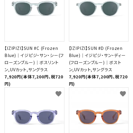
形から選ぶ
色から選ぶ
価格帯から選ぶ
【IZIPIZI】SUN #C (Frozen
【IZIPIZI】SUN #D (Frozen
Blue)｜イジピジ・サン・シー(フ
Blue)｜イジピジ・サン・ディー
SALE
ローズンブルー)｜ボスリント
(フローズンブルー)｜ボスト
ン,UVカット,サングラス
ン,UVカット,サングラス
7,920円(本体7,200円、税720
7,920円(本体7,200円、税720
コンテンツ
円)
円)
INFORMATION
favorite
favorite
ACCOUNT MENU
ようこそ 会員名 様
meeting_room
person
ログイン
新規会員登録