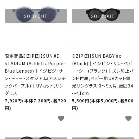
SOLD OUT
SOLD OUT
限定商品【IZIPIZI】SUN #D
【IZIPIZI】SUN BABY #c
STADIUM (Athletic Purple-
(Black)｜イジピジ・サン・ベビ
Blue Lenses)｜イジピジ・サ
ー・シー(ブラック)｜ズレ防止バ
ン・ディー・スタジアム(アスレチ
ンド付属,ベビー用UVカット偏
ックパープル)｜UVカット,サン
光サングラス,0～9ヵ月,頭囲34
グラス
～41cm
7,920円(本体7,200円、税720
5,500円(本体5,000円、税500
円)
円)
favorite
favorite