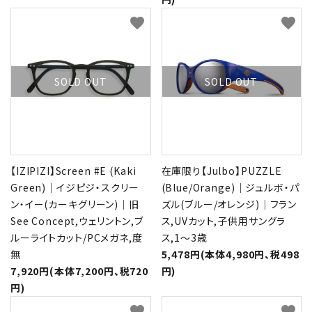
favorite
favorite
SOLD OUT
SOLD OUT
【IZIPIZI】Screen #E (Kaki
在庫限り【Julbo】PUZZLE
Green)｜イジピジ・スクリー
(Blue/Orange)｜ジュルボ・パ
ン・イー(カーキグリーン)｜旧
ズル(ブルー/オレンジ)｜フラン
See Concept,ウェリントン,ブ
ス,UVカット,子供用サングラ
ルーライトカット/PCメガネ,度
ス,1～3歳
無
5,478円(本体4,980円、税498
7,920円(本体7,200円、税720
円)
円)
favorite
favorite