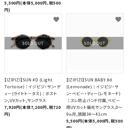
5,500円(本体5,000円、税500
円)
favorite
favorite
SOLD OUT
SOLD OUT
【IZIPIZI】SUN #D (Light
【IZIPIZI】SUN BABY #d
Tortoise)｜イジピジ・サン・デ
(Lemonade)｜イジピジ・サ
ィー(ライトトータス)｜ボスト
ン・ベビー・ディー(レモネード)
ン,UVカット,サングラス
｜ズレ防止バンド付属,ベビー
7,920円(本体7,200円、税720
用UVカット偏光サングラス,0～
円)
9ヵ月,頭囲34～41cm
5,500円(本体5,000円、税500
円)