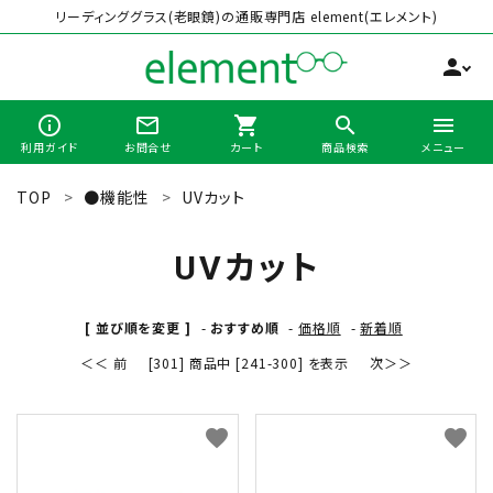
リーディンググラス(老眼鏡)の通販専門店 element(エレメント)
person
info_outline
mail_outline
shopping_cart
search
menu
利用ガイド
お問合せ
カート
商品検索
メニュー
TOP
●機能性
UVカット
search
UVカット
最近チェックした商品
[ 並び順を変更 ]
-
おすすめ順
-
価格順
-
新着順
＜＜ 前
[301] 商品中 [241-300] を表示
次＞＞
全商品から選ぶ
カテゴリーから選ぶ
favorite
favorite
ブランドから選ぶ