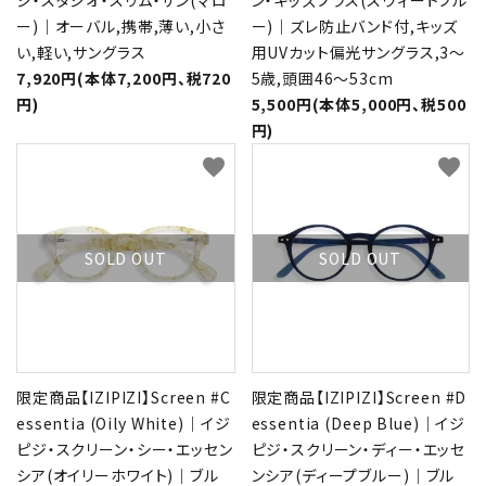
ジ・スタジオ・スリム・サン(マロ
ン・キッズプラス(スウィートブル
ー)｜オーバル,携帯,薄い,小さ
ー)｜ズレ防止バンド付,キッズ
い,軽い,サングラス
用UVカット偏光サングラス,3～
7,920円(本体7,200円、税720
5歳,頭囲46～53cm
円)
5,500円(本体5,000円、税500
円)
favorite
favorite
SOLD OUT
SOLD OUT
限定商品【IZIPIZI】Screen #C
限定商品【IZIPIZI】Screen #D
essentia (Oily White)｜イジ
essentia (Deep Blue)｜イジ
ピジ・スクリーン・シー・エッセン
ピジ・スクリーン・ディー・エッセ
シア(オイリーホワイト)｜ブル
ンシア(ディープブルー)｜ブル